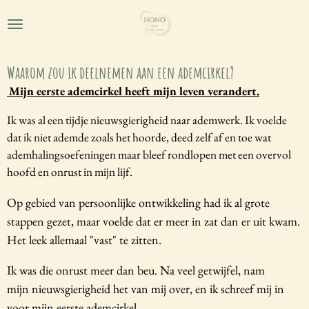
Ga
direct
naar
de
Waarom zou ik deelnemen aan een ademcirkel?
hoofdinhoud
Mijn eerste ademcirkel heeft mijn leven verandert.
Ik was al een tijdje nieuwsgierigheid naar ademwerk. Ik voelde
dat ik niet ademde zoals het hoorde, deed zelf af en toe wat
ademhalingsoefeningen maar bleef rondlopen met een overvol
hoofd en onrust in mijn lijf.
Op gebied van persoonlijke ontwikkeling had ik al grote
stappen gezet, maar voelde dat er meer in zat dan er uit kwam.
Het leek allemaal "vast" te zitten.
Ik was die onrust meer dan beu. Na veel getwijfel, nam
mijn nieuwsgierigheid het van mij over, en ik schreef mij in
voor mijn eerste ademcirkel.