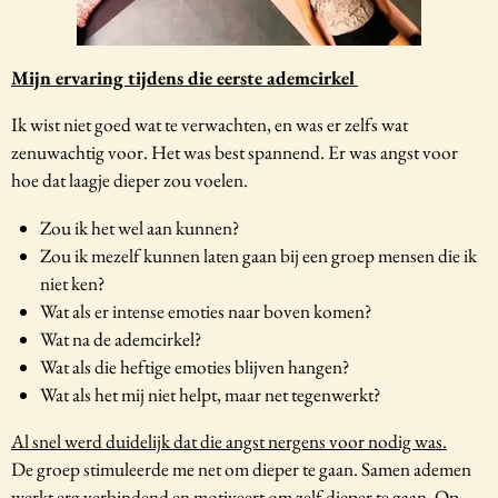
Mijn ervaring tijdens die eerste ademcirkel
Ik wist niet goed wat te verwachten, en was er zelfs wat
zenuwachtig voor. Het was
best spannend. Er was angst voor
hoe dat laagje dieper zou voelen.
Zou ik het wel aan kunnen?
Zou ik mezelf kunnen laten gaan bij een groep mensen die ik
niet ken?
Wat als er intense emoties naar boven komen?
Wat na de ademcirkel?
Wat als die heftige emoties blijven hangen?
Wat als het mij niet helpt, maar net tegenwerkt?
Al snel werd duidelijk dat die angst nergens voor nodig was.
De groep stimuleerde me net om dieper te gaan. Samen ademen
werkt erg verbindend en motiveert om zelf dieper te gaan.
Op