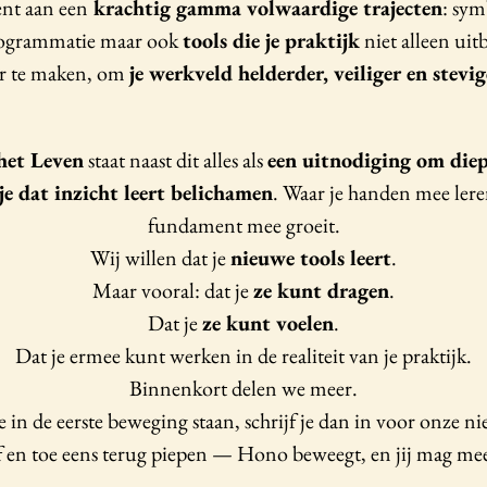
nt aan een
krachtig gamma volwaardige trajecten
: sym
programmatie maar ook
tools die je praktijk
niet alleen ui
er te maken, om
je werkveld helderder, veiliger en stevig
het Leven
staat naast dit alles als
een uitnodiging om diep
je dat inzicht leert belichamen
. Waar je handen mee lere
fundament mee groeit.
Wij willen dat je
nieuwe tools leert
.
Maar vooral: dat je
ze kunt dragen
.
Dat je
ze kunt voelen
.
Dat je ermee kunt werken in de realiteit van je praktijk.
Binnenkort delen we meer.
 in de eerste beweging staan, schrijf je dan in voor onze n
 en toe eens terug piepen — Hono beweegt, en jij mag m