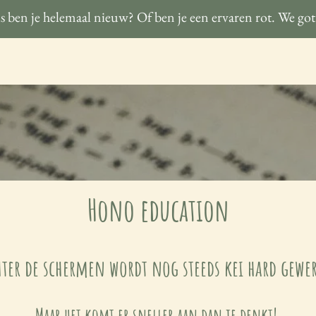
 ben je helemaal nieuw? Of ben je een ervaren rot. We got
Hono education
hter de schermen wordt nog steeds kei hard gewe
Maar het komt er sneller aan dan je denkt!