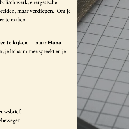
bolisch werk, energetische
tbreiden, maar
verdiepen.
Om je
er
te maken.
er te kijken
— maar
Hono
n, je lichaam mee spreekt en je
ieuwsbrief.
eebewegen.