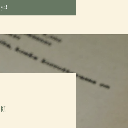
 ya!
rkt