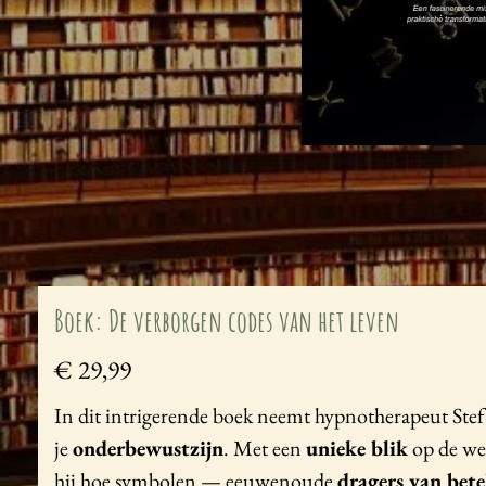
Boek: De verborgen codes van het leven
€ 29,99
In dit intrigerende boek neemt hypnotherapeut Stef
je
onderbewustzijn
. Met een
unieke blik
op de wer
hij hoe symbolen — eeuwenoude
dragers van bete